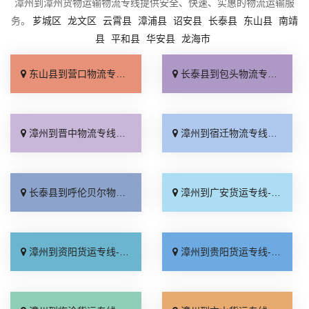
漳州到漳州货物运输物流专线提供安全、快速、实惠的物流运输服
务。
芗城区
龙文区
云霄县
漳浦县
诏安县
长泰县
东山县
南靖
县
平和县
华安县
龙海市
东山县到营口物流专线_专线快运「需要几天」
长泰县到包头物流专线_收费介绍「托运省心」
漳州到晋中物流专线_准时到货「怎么收费」
漳州到宿迁物流专线_整车配货「快运直达」
长泰县到呼伦贝尔物流专线_全程无虑「收费介绍」
漳州到广安货运专线-漳州到广安物流公司_市县闪送「诚信为先」
漳州到资阳货运专线-漳州到资阳物流公司_直达特快专线「专线快运」
漳州到贵阳货运专线-漳州到贵阳物流公司_保证时效「全境派送」